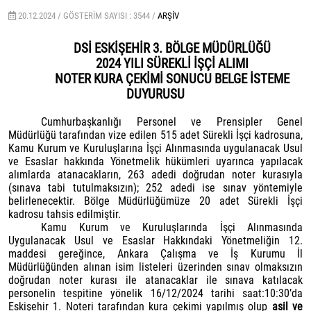
20.12.2024 /
GÖSTERIM SAYISI : 3544 /
ARŞIV
DSİ ESKİŞEHİR 3. BÖLGE MÜDÜRLÜĞÜ
2024 YILI SÜREKLİ İŞÇİ ALIMI
NOTER KURA ÇEKİMİ SONUCU BELGE İSTEME
DUYURUSU
Cumhurbaşkanlığı Personel ve Prensipler Genel
Müdürlüğü tarafından vize edilen 515 adet Sürekli İşçi kadrosuna,
Kamu Kurum ve Kuruluşlarına İşçi Alınmasında uygulanacak Usul
ve Esaslar hakkında Yönetmelik hükümleri uyarınca yapılacak
alımlarda atanacakların, 263 adedi doğrudan noter kurasıyla
(sınava tabi tutulmaksızın); 252 adedi ise sınav yöntemiyle
belirlenecektir. Bölge Müdürlüğümüze 20 adet Sürekli İşçi
kadrosu tahsis edilmiştir.
Kamu Kurum ve Kuruluşlarında İşçi Alınmasında
Uygulanacak Usul ve Esaslar Hakkındaki Yönetmeliğin 12.
maddesi gereğince, Ankara Çalışma ve İş Kurumu İl
Müdürlüğünden alınan isim listeleri üzerinden sınav olmaksızın
doğrudan noter kurası ile atanacaklar ile sınava katılacak
personelin tespitine yönelik 16/12/2024 tarihi saat:10:30’da
Eskişehir 1. Noteri tarafından kura çekimi yapılmış olup
asil ve