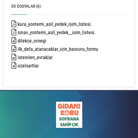
EK DOSYALAR (6)
kura_yontemi_asil_yedek_isim_listesi.
529 kb
sinav_yontemi_asil_yedek__isim_listesi.
315 kb
dilekce_ornegi
31 kb
ilk_defa_atanacaklar_icin_basvuru_formu
43 kb
istenilen_evraklar
13 kb
ozelsartlar
13 kb