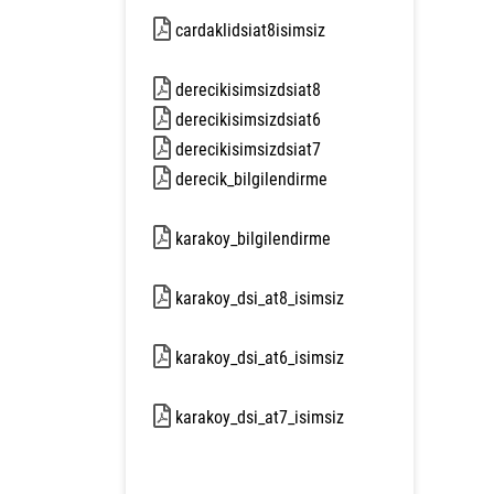
5115 kb
cardaklidsiat8isimsiz
5504 kb
derecikisimsizdsiat8
8956 kb
derecikisimsizdsiat6
9623 kb
derecikisimsizdsiat7
8565 kb
derecik_bilgilendirme
1583 kb
karakoy_bilgilendirme
1338 kb
karakoy_dsi_at8_isimsiz
2771 kb
karakoy_dsi_at6_isimsiz
3085 kb
karakoy_dsi_at7_isimsiz
2394 kb