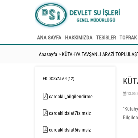
ANA SAYFA
HAKKIMIZDA
TESİSLER
TOPRAK 
Anasayfa
>
KÜTAHYA TAVŞANLI ARAZİ TOPLULAŞ
EK DOSYALAR (12)
KÜT
13.05.
cardakli_bilgilendirme
506 kb
"Kütah
cardaklidsiat7isimsiz
Bilgile
5230 kb
cardaklidsiat6isimsiz