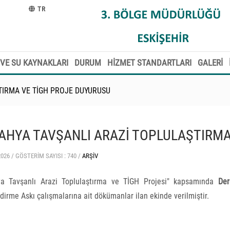
TR
VE SU KAYNAKLARI
DURUM
HİZMET STANDARTLARI
GALERİ
TIRMA VE TİGH PROJE DUYURUSU
AHYA TAVŞANLI ARAZİ TOPLULAŞTIRMA
2026 /
GÖSTERIM SAYISI : 740 /
ARŞIV
ya Tavşanlı Arazi Toplulaştırma ve TİGH Projesi" kapsamında
Der
ndirme Askı çalışmalarına ait dökümanlar ilan ekinde verilmiştir.