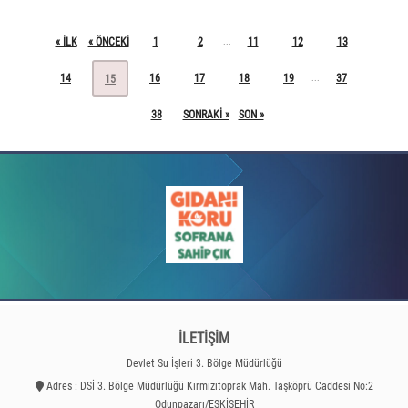
« ILK
« ÖNCEKI
1
2
11
12
13
...
14
16
17
18
19
37
...
15
38
SONRAKI »
SON »
İLETİŞİM
Devlet Su İşleri 3. Bölge Müdürlüğü
Adres : DSİ 3. Bölge Müdürlüğü Kırmızıtoprak Mah. Taşköprü Caddesi No:2
Odunpazarı/ESKİŞEHİR