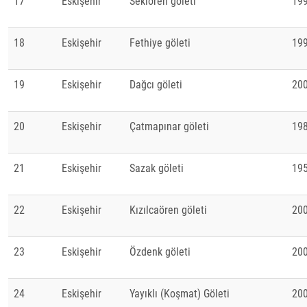
17
Eskişehir
Sekiören göleti
19
18
Eskişehir
Fethiye göleti
19
19
Eskişehir
Dağcı göleti
20
20
Eskişehir
Çatmapınar göleti
19
21
Eskişehir
Sazak göleti
19
22
Eskişehir
Kızılcaören göleti
20
23
Eskişehir
Özdenk göleti
20
24
Eskişehir
Yayıklı (Koşmat) Göleti
20