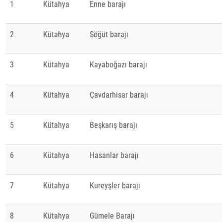
1
Kütahya
Enne barajı
2
Kütahya
Söğüt barajı
3
Kütahya
Kayaboğazı barajı
4
Kütahya
Çavdarhisar barajı
5
Kütahya
Beşkarış barajı
6
Kütahya
Hasanlar barajı
7
Kütahya
Kureyşler barajı
8
Kütahya
Gümele Barajı