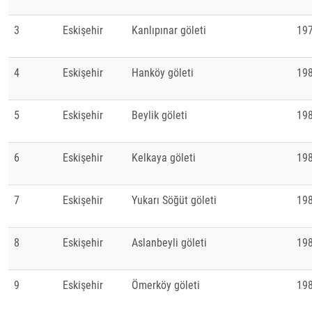
3
Eskişehir
Kanlıpınar göleti
19
4
Eskişehir
Hanköy göleti
19
5
Eskişehir
Beylik göleti
19
6
Eskişehir
Kelkaya göleti
19
7
Eskişehir
Yukarı Söğüt göleti
19
8
Eskişehir
Aslanbeyli göleti
19
9
Eskişehir
Ömerköy göleti
19