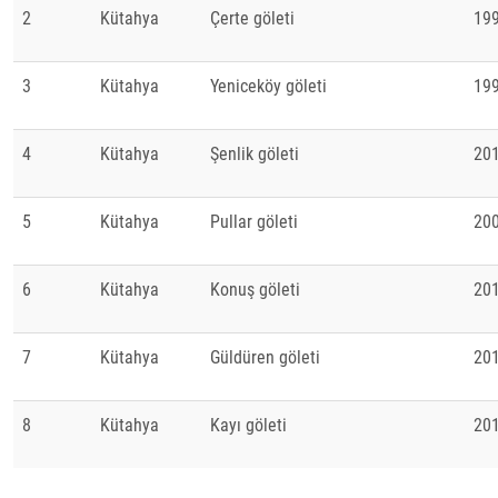
2
Kütahya
Çerte göleti
19
3
Kütahya
Yeniceköy göleti
19
4
Kütahya
Şenlik göleti
20
5
Kütahya
Pullar göleti
20
6
Kütahya
Konuş göleti
20
7
Kütahya
Güldüren göleti
20
8
Kütahya
Kayı göleti
20