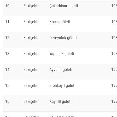
10
Eskişehir
Çukurhisar göleti
19
11
Eskişehir
Koçaş göleti
19
12
Eskişehir
Dereyalak göleti
19
13
Eskişehir
Yapıldak göleti
19
14
Eskişehir
Ayvalı I göleti
19
15
Eskişehir
Erenköy I göleti
19
16
Eskişehir
Kayı III göleti
19