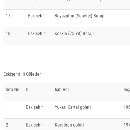
17
Eskişehir
Beyazaltın (Sepetçi) Barajı
18
Eskişehir
Keskin (75.Yıl) Barajı
Eskişehir İli Göletler
Sıra No
İli
İşin Adı
İnş
1
Eskişehir
Yukarı Kartal göleti
19
2
Eskişehir
Karaören göleti
19