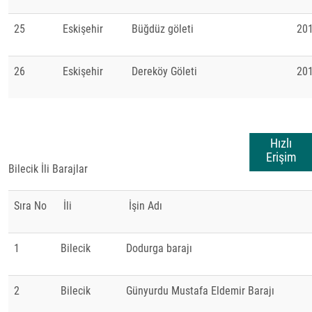
25
Eskişehir
Büğdüz göleti
20
26
Eskişehir
Dereköy Göleti
20
Hızlı
Erişim
Bilecik İli Barajlar
Sıra No
İli
İşin Adı
1
Bilecik
Dodurga barajı
2
Bilecik
Günyurdu Mustafa Eldemir Barajı