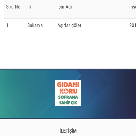
Sıra No
İli
İşin Adı
İnş
1
Sakarya
Aşırlar göleti
20
İLETİŞİM