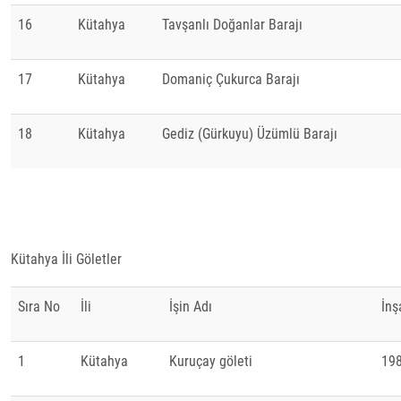
16
Kütahya
Tavşanlı Doğanlar Barajı
17
Kütahya
Domaniç Çukurca Barajı
18
Kütahya
Gediz (Gürkuyu) Üzümlü Barajı
Kütahya İli Göletler
Sıra No
İli
İşin Adı
İnş
1
Kütahya
Kuruçay göleti
19