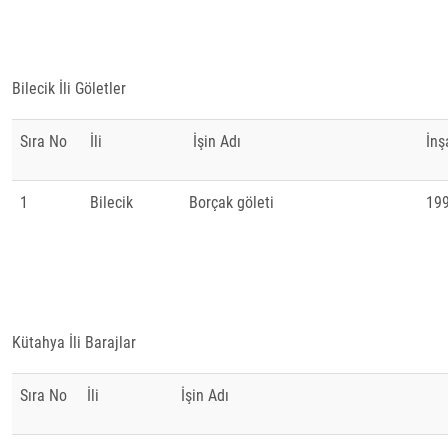
Bilecik İli Göletler
Sıra No
İli
İşin Adı
İnş
1
Bilecik
Borçak göleti
19
Kütahya İli Barajlar
Sıra No
İli
İşin Adı