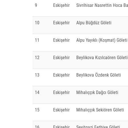
9
Eskişehir
Sivrihisar Nasrettin Hoca Ba
10
Eskişehir
Alpu Büğdüz Göleti
11
Eskişehir
Alpu Yayıklı (Koşmat) Göleti
12
Eskişehir
Beylikova Kızılcaören Göleti
13
Eskişehir
Beylikova Özdenk Göleti
14
Eskişehir
Mihalıççık Dağcı Göleti
15
Eskişehir
Mihalıççık Sekiören Göleti
16
Eskişehir
Seyitgazi Fethiye Göleti