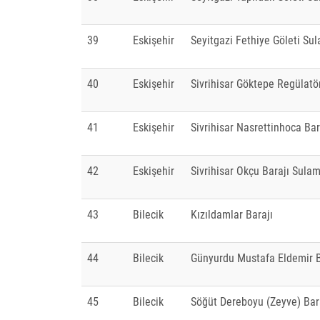
39
Eskişehir
Seyitgazi Fethiye Göleti Su
40
Eskişehir
Sivrihisar Göktepe Regülat
41
Eskişehir
Sivrihisar Nasrettinhoca Ba
42
Eskişehir
Sivrihisar Okçu Barajı Sula
43
Bilecik
Kızıldamlar Barajı
44
Bilecik
Günyurdu Mustafa Eldemir B
45
Bilecik
Söğüt Dereboyu (Zeyve) Bar