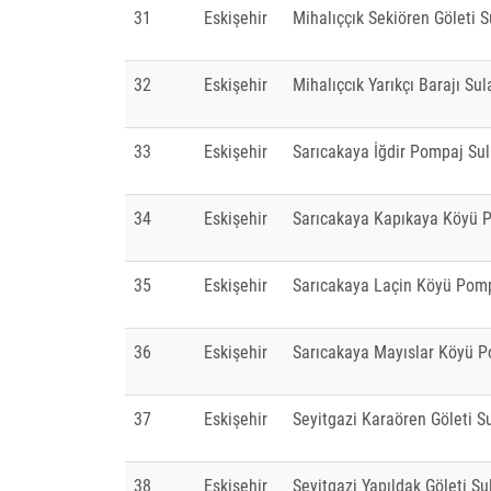
31
Eskişehir
Mihalıççık Sekiören Göleti 
32
Eskişehir
Mihalıçcık Yarıkçı Barajı Su
33
Eskişehir
Sarıcakaya İğdir Pompaj Su
34
Eskişehir
Sarıcakaya Kapıkaya Köyü 
35
Eskişehir
Sarıcakaya Laçin Köyü Pom
36
Eskişehir
Sarıcakaya Mayıslar Köyü 
37
Eskişehir
Seyitgazi Karaören Göleti 
38
Eskişehir
Seyitgazi Yapıldak Göleti S