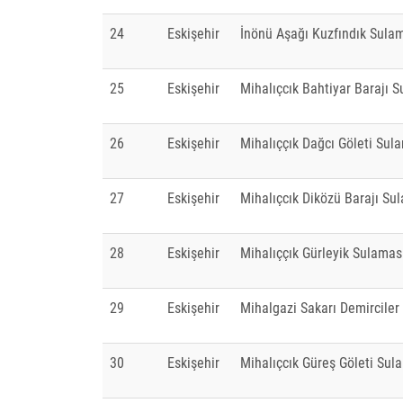
24
Eskişehir
İnönü Aşağı Kuzfındık Sula
25
Eskişehir
Mihalıçcık Bahtiyar Barajı 
26
Eskişehir
Mihalıççık Dağcı Göleti Sul
27
Eskişehir
Mihalıçcık Diközü Barajı Su
28
Eskişehir
Mihalıççık Gürleyik Sulamas
29
Eskişehir
Mihalgazi Sakarı Demircile
30
Eskişehir
Mihalıçcık Güreş Göleti Sul