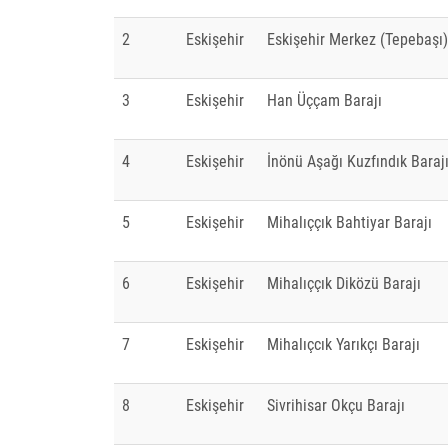
2
Eskişehir
Eskişehir Merkez (Tepebaşı)
3
Eskişehir
Han Üççam Barajı
4
Eskişehir
İnönü Aşağı Kuzfındık Baraj
5
Eskişehir
Mihalıççık Bahtiyar Barajı
6
Eskişehir
Mihalıççık Diközü Barajı
7
Eskişehir
Mihalıçcık Yarıkçı Barajı
8
Eskişehir
Sivrihisar Okçu Barajı